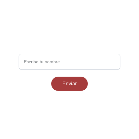
Contacto
Escríbeme para consultas o pedidos especiales
Tu nombre
Enviar
EMAIL
irenecustomblythe@gmail.com
INSTAGRAM
Política de ventas  
Aviso legal
y devoluciones.